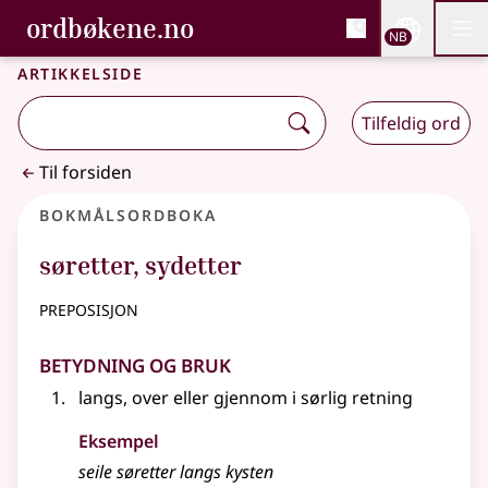
, Bokmålsordboka og N
ordbøkene.no
Nettsi
NB
Men
Gå til hovedinnhold
Tilgjengelighet
Bokmålsordboka og Nynorskordboka
Artikkelside
Tilfeldig ord
Til forsiden
Bokmålsordboka
søretter
,
sydetter
preposisjon
Betydning og bruk
langs, over eller gjennom i sørlig retning
Eksempel
seile
søretter
langs kysten