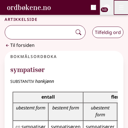
, Bokmålsordboka og N
ordbøkene.no
Nettsi
NB
Men
Gå til hovedinnhold
Tilgjengelighet
Bokmålsordboka og Nynorskordboka
Artikkelside
Tilfeldig ord
Til forsiden
Bokmålsordboka
sympatisør
substantiv
hankjønn
Bøyingstabell for dette substantivet
entall
flertall
ubestemt form
bestemt form
ubestemt
be
form
en
sympatisør
sympatisøren
sympatisører
sym