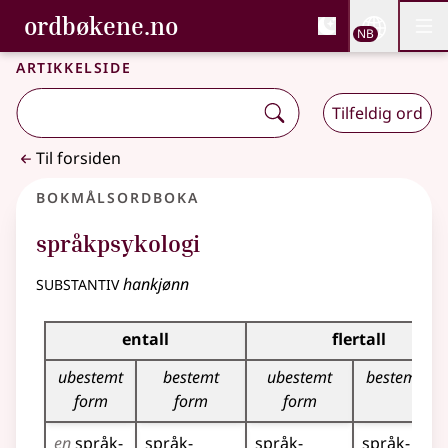
, Bokmålsordboka og N
ordbøkene.no
Nettsi
NB
Men
Gå til hovedinnhold
Tilgjengelighet
Bokmålsordboka og Nynorskordboka
Artikkelside
Tilfeldig ord
Til forsiden
Bokmålsordboka
språkpsykologi
substantiv
hankjønn
Bøyingstabell for dette substantivet
entall
flertall
ubestemt
bestemt
ubestemt
bestemt fo
form
form
form
en
språk­
språk­
språk­
språk­