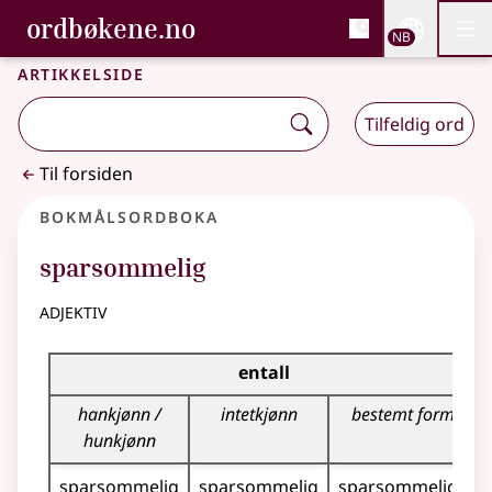
, Bokmålsordboka og N
ordbøkene.no
Nettsi
NB
Men
Gå til hovedinnhold
Tilgjengelighet
Bokmålsordboka og Nynorskordboka
Artikkelside
Tilfeldig ord
Til forsiden
Bokmålsordboka
sparsommelig
adjektiv
Bøyingstabell for dette adjektivet
entall
hankjønn /
intetkjønn
bestemt form
hunkjønn
sparsommelig
sparsommelig
sparsommelige