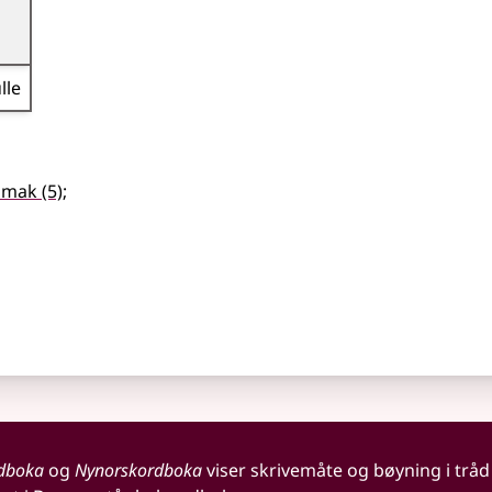
lle
smak
(5)
;
dboka
og
Nynorskordboka
viser skrivemåte og bøyning i tråd