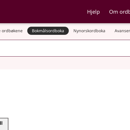
ka og Nynorskordboka
Hjelp
Om ord
 ordbøkene
Bokmålsordboka
Nynorskordboka
Avanser
ll