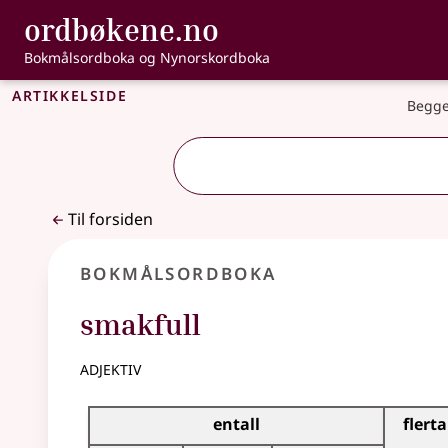
, Bokmålsordbo
ordbøkene.no
Gå til hovedinnhold
Tilgjengelighet
Bokmålsordboka og Nynorskordboka
Artikkelside
Begge
Til forsiden
Bokmålsordboka
smakfull
adjektiv
Bøyingstabell for dette adjektivet
entall
flerta