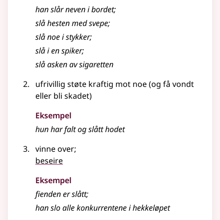
han
slår
neven i bordet
;
slå
hesten med svepe
;
slå
noe i stykker
;
slå
i en spiker
;
slå
asken av sigaretten
ufrivillig støte kraftig mot noe (og få vondt
eller bli skadet)
Eksempel
hun har falt og slått hodet
vinne over
;
beseire
Eksempel
fienden er
slått
;
han slo alle konkurrentene i hekkeløpet