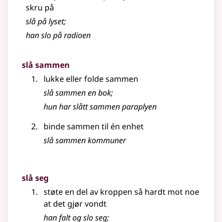
skru på
slå på lyset
;
han slo på radioen
slå sammen
lukke eller folde sammen
slå sammen en bok
;
hun har slått sammen paraplyen
binde sammen til én enhet
slå sammen kommuner
slå seg
støte en del av kroppen så hardt mot noe
at det gjør vondt
han falt og slo seg
;