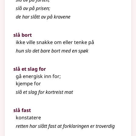
slå av på prisen
;
de har slått av på kravene
slå bort
ikke ville snakke om eller tenke på
hun slo det bare bort med en spøk
slå et slag for
gå energisk inn for
;
kjempe for
slå et slag for kortreist mat
slå fast
konstatere
retten har slått fast at forklaringen er troverdig