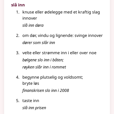
slå inn
knuse eller ødelegge med et kraftig slag
innover
slå inn døra
om dør, vindu
og lignende
: svinge innover
dører som slår inn
velte eller strømme inn i eller over noe
bølgene slo inn i båten
;
røyken slår inn i rommet
begynne plutselig og voldsomt
;
bryte løs
finanskrisen slo inn i 2008
taste inn
slå inn prisen