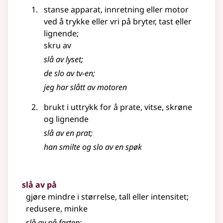
stanse apparat, innretning eller motor
ved å trykke eller vri på bryter, tast
eller
lignende
;
skru av
slå av lyset
;
de slo av tv-en
;
jeg har slått av motoren
brukt i uttrykk for å prate, vitse, skrøne
og lignende
slå av en prat
;
han smilte og slo av en spøk
slå av på
gjøre mindre i størrelse, tall eller intensitet
;
redusere, minke
slå av på farten
;