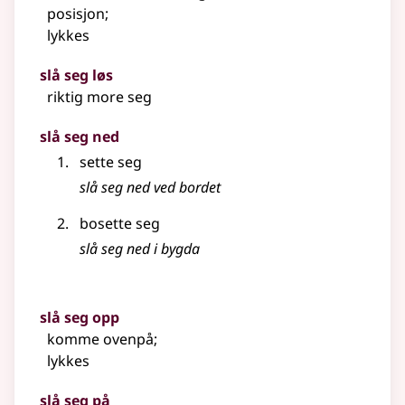
posisjon
;
lykkes
slå seg løs
riktig more seg
slå seg ned
sette seg
slå seg ned ved bordet
bosette seg
slå seg ned i bygda
slå seg opp
komme ovenpå
;
lykkes
slå seg på