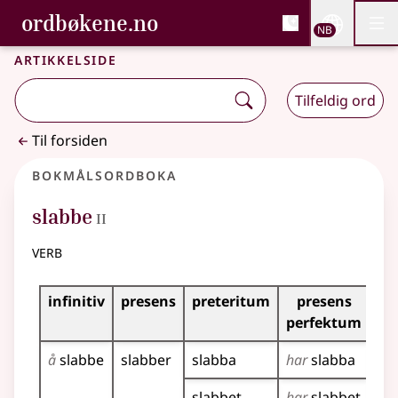
, Bokmålsordboka og N
ordbøkene.no
Nettsi
NB
Men
Gå til hovedinnhold
Tilgjengelighet
Bokmålsordboka og Nynorskordboka
Artikkelside
Tilfeldig ord
Til forsiden
Bokmålsordboka
2
slabbe
II
verb
Bøyingstabell for dette verbet
infinitiv
presens
preteritum
presens
im
perfektum
å
slabbe
slabber
slabba
har
slabba
sl
slabbet
har
slabbet