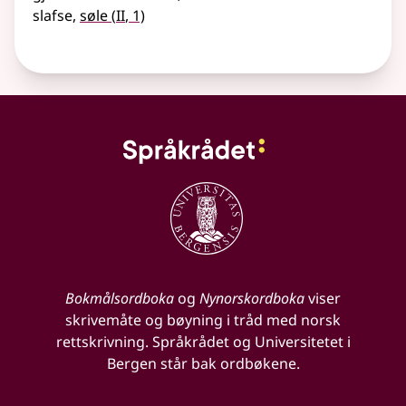
2
slafse,
søle
(
II
, 1)
Bokmålsordboka
og
Nynorskordboka
viser
skrivemåte og bøyning i tråd med norsk
rettskrivning. Språkrådet og Universitetet i
Bergen står bak ordbøkene.