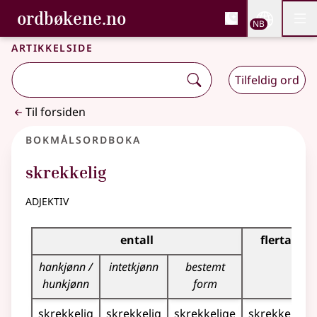
, Bokmålsordboka og N
ordbøkene.no
Nettsi
NB
Men
Gå til hovedinnhold
Tilgjengelighet
Bokmålsordboka og Nynorskordboka
Artikkelside
Tilfeldig ord
Til forsiden
Bokmålsordboka
skrekkelig
adjektiv
Bøyingstabell for dette adjektivet
entall
flertall
hankjønn /
intetkjønn
bestemt
hunkjønn
form
skrekkelig
skrekkelig
skrekkelige
skrekkelige