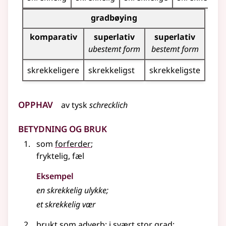
Bøyingstabell for dette adjektivet (gradbøying)
gradbøying
komparativ
superlativ
superlativ
ubestemt form
bestemt form
skrekkeligere
skrekkeligst
skrekkeligste
Opphav
av
tysk
schrecklich
Betydning og bruk
som
forferder
;
fryktelig, fæl
Eksempel
en
skrekkelig
ulykke
;
et
skrekkelig
vær
brukt
som adverb
: i svært stor grad
;