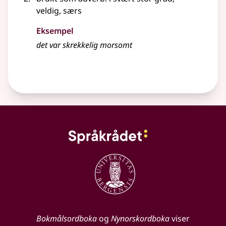
veldig, særs
Eksempel
det var
skrekkelig
morsomt
Bokmålsordboka
og
Nynorskordboka
viser