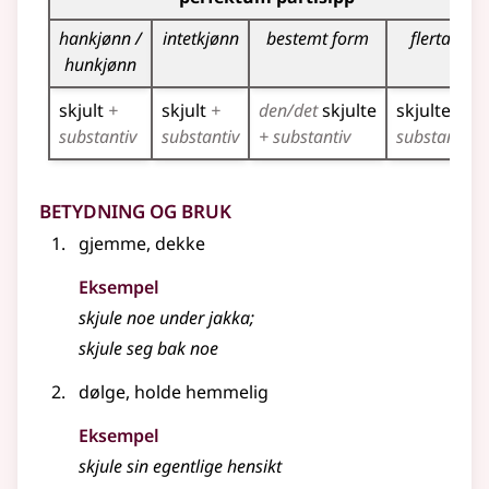
hankjønn /
intetkjønn
bestemt form
flertall
hunkjønn
skjult
+
skjult
+
den/det
skjulte
skjulte
+
substantiv
substantiv
+ substantiv
substantiv
Betydning og bruk
gjemme, dekke
Eksempel
skjule
noe under jakka
;
skjule
seg bak noe
dølge, holde hemmelig
Eksempel
skjule
sin egentlige hensikt