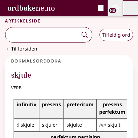
, Bokmålsordboka og N
ordbøkene.no
Nettsi
NB
Men
Gå til hovedinnhold
Tilgjengelighet
Bokmålsordboka og Nynorskordboka
Artikkelside
Tilfeldig ord
Til forsiden
Bokmålsordboka
skjule
verb
Bøyingstabell for dette verbet
infinitiv
presens
preteritum
presens
im
perfektum
å
skjule
skjuler
skjulte
har
skjult
skj
Bøyingstabell for dette verbet (partisippformer)
perfektum partisipp