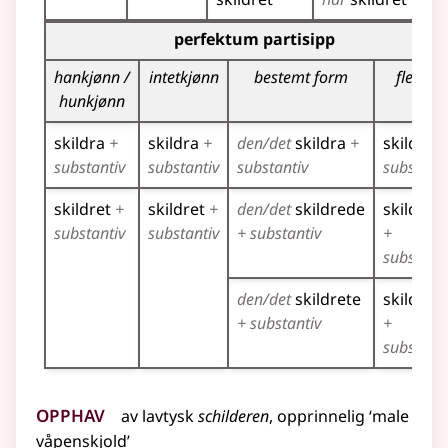
Bøyingstabell for dette verbet (partisippformer)
perfektum partisipp
hankjønn /
intetkjønn
bestemt form
flertall
hunkjønn
skildra
+
skildra
+
den/det
skildra
+
skildra
+
substantiv
substantiv
substantiv
substanti
skildret
+
skildret
+
den/det
skildrede
skildred
substantiv
substantiv
+ substantiv
+
substanti
den/det
skildrete
skildret
+ substantiv
+
substanti
Opphav
av
lavtysk
schilderen
, opprinnelig ‘male
våpenskjold’