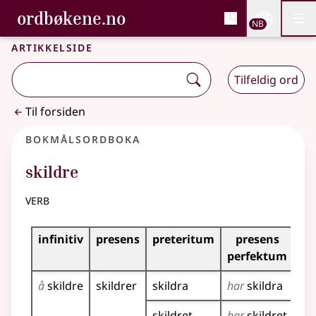
, Bokmålsordboka og N
ordbøkene.no
Nettsi
NB
Men
Gå til hovedinnhold
Tilgjengelighet
Bokmålsordboka og Nynorskordboka
Artikkelside
Tilfeldig ord
Til forsiden
Bokmålsordboka
skildre
verb
Bøyingstabell for dette verbet
infinitiv
presens
preteritum
presens
im
perfektum
å
skildre
skildrer
skildra
har
skildra
ski
ski
skildret
har
skildret