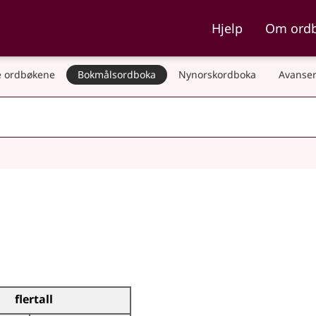
ka og Nynorskordboka
Hjelp
Om ord
 ordbøkene
Bokmålsordboka
Nynorskordboka
Avanser
flertall