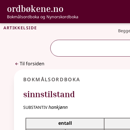
, Bokmålsordbo
ordbøkene.no
Gå til hovedinnhold
Tilgjengelighet
Bokmålsordboka og Nynorskordboka
Artikkelside
Begge
Til forsiden
Bokmålsordboka
sinnstilstand
substantiv
hankjønn
Bøyingstabell for dette substantivet
entall