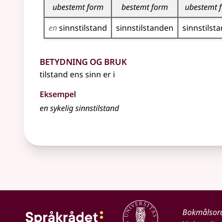
ubestemt form
bestemt form
ubestemt 
en
sinns­tilstand
sinns­tilstanden
sinns­tilst
Betydning og bruk
tilstand ens sinn er i
Eksempel
en sykelig
sinnstilstand
Bokmålsor