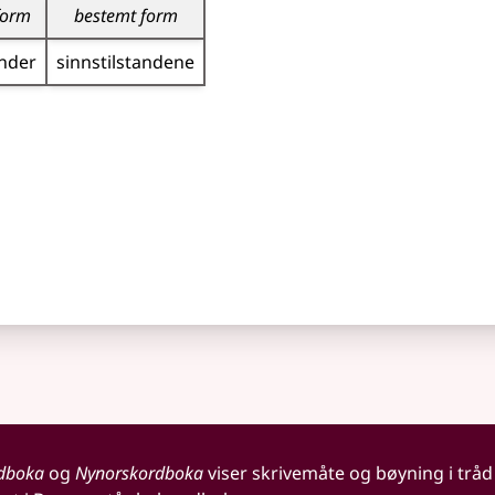
form
bestemt form
ander
sinns­tilstandene
dboka
og
Nynorskordboka
viser skrivemåte og bøyning i tråd