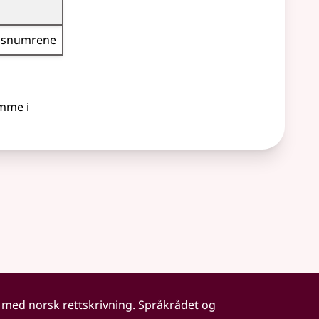
gs­numrene
emme i
 med norsk rettskrivning. Språkrådet og