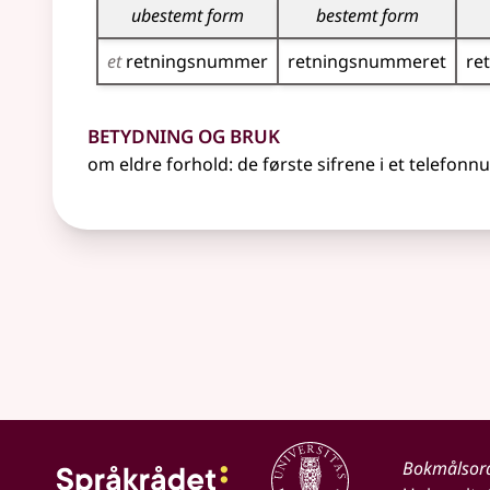
ubestemt form
bestemt form
et
retnings­nummer
retnings­nummeret
re
Betydning og bruk
om eldre forhold: de første sifrene i et telefo
Bokmålsor