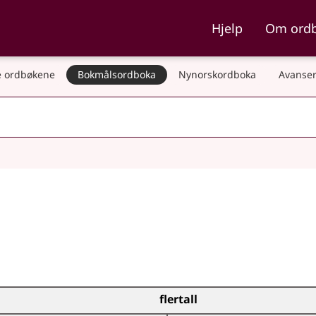
ka og Nynorskordboka
Hjelp
Om ord
 ordbøkene
Bokmålsordboka
Nynorskordboka
Avanser
flertall