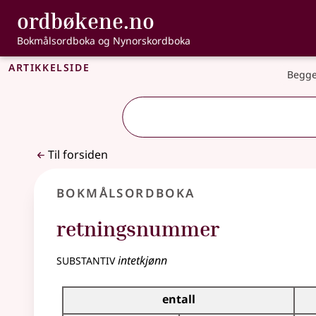
, Bokmålsordbo
ordbøkene.no
Gå til hovedinnhold
Tilgjengelighet
Bokmålsordboka og Nynorskordboka
Artikkelside
Begge
Til forsiden
Bokmålsordboka
retningsnummer
substantiv
intetkjønn
Bøyingstabell for dette substantivet
entall