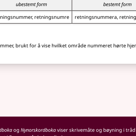
ubestemt form
bestemt form
tnings­nummer
retnings­numre
retnings­nummera
retnin
nnummer, brukt for å vise hvilket område nummeret hørte hj
dboka
og
Nynorskordboka
viser skrivemåte og bøyning i tråd