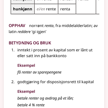
hunkjønn
ei/en
rente
renta
Opphav
norrønt
renta
,
fra
middelalderlatin
;
av
latin
reddere
‘gi igjen’
Betydning og bruk
inntekt i prosent av kapital som er lånt ut
eller satt inn på bankkonto
Eksempel
få renter av sparepengene
godtgjøring for disposisjonsrett til kapital
Eksempel
betale
renter
og avdrag på et lån
;
betale 4 % rente