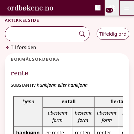
, Bokmålsordboka og N
ordbøkene.no
Nettsi
NB
Men
Gå til hovedinnhold
Tilgjengelighet
Bokmålsordboka og Nynorskordboka
Artikkelside
Tilfeldig ord
Til forsiden
Bokmålsordboka
rente
substantiv
hunkjønn eller hankjønn
Bøyingstabell for dette substantivet
kjønn
entall
flertall
ubestemt
bestemt
ubestemt
best
form
form
form
for
hankjønn
en
rente
renten
renter
rent