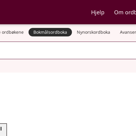
ka og Nynorskordboka
Hjelp
Om ord
 ordbøkene
Bokmålsordboka
Nynorskordboka
Avanser
l