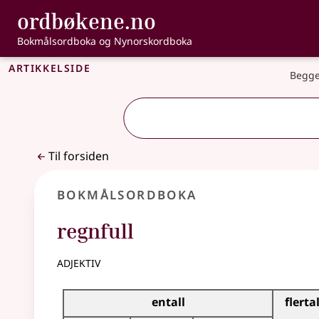
, Bokmålsordbo
ordbøkene.no
Gå til hovedinnhold
Tilgjengelighet
Bokmålsordboka og Nynorskordboka
Artikkelside
Begge
Til forsiden
Bokmålsordboka
regnfull
adjektiv
Bøyingstabell for dette adjektivet
entall
flertal