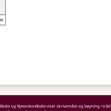
le
dboka
og
Nynorskordboka
viser skrivemåte og bøyning i tråd