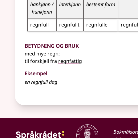
hankjønn /
intetkjønn
bestemt form
hunkjønn
regnfull
regnfullt
regnfulle
regnful
Betydning og bruk
med mye regn
;
til forskjell fra
regnfattig
Eksempel
en
regnfull
dag
Bokmålsor