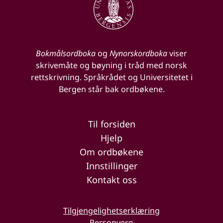
Bokmålsordboka
og
Nynorskordboka
viser
skrivemåte og bøyning i tråd med norsk
rettskrivning. Språkrådet og Universitetet i
Bergen står bak ordbøkene.
Til forsiden
Hjelp
Om ordbøkene
Innstillinger
Kontakt oss
Tilgjengelighetserklæring
Personvern