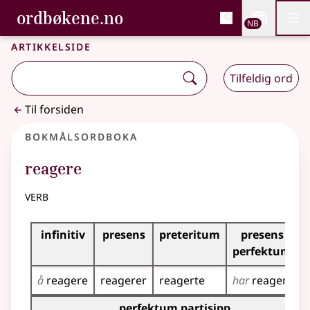
, Bokmålsordboka og N
ordbøkene.no
Nettsi
NB
Men
Gå til hovedinnhold
Tilgjengelighet
Bokmålsordboka og Nynorskordboka
Artikkelside
Tilfeldig ord
Til forsiden
Bokmålsordboka
reagere
verb
Bøyingstabell for dette verbet
infinitiv
presens
preteritum
presens
i
perfektum
å
reagere
reagerer
reagerte
har
reagert
r
Bøyingstabell for dette verbet (partisippformer)
perfektum partisipp