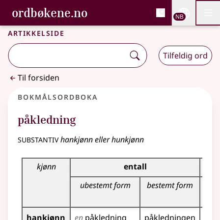
, Bokmålsordboka og N
ordbøkene.no
Nettsi
NB
Men
Gå til hovedinnhold
Tilgjengelighet
Bokmålsordboka og Nynorskordboka
Artikkelside
Tilfeldig ord
Til forsiden
Bokmålsordboka
påkledning
substantiv
hankjønn eller hunkjønn
Bøyingstabell for dette substantivet
kjønn
entall
ubestemt form
bestemt form
u
hankjønn
en
påkledning
påkledningen
påk