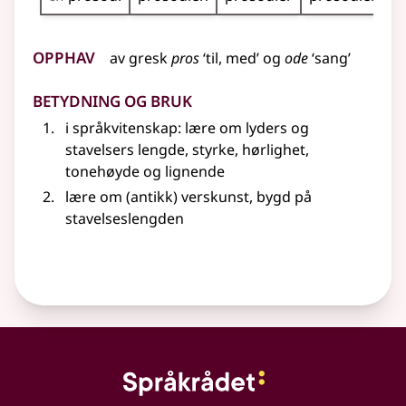
Opphav
av
gresk
pros
‘til, med’ og
ode
‘sang’
Betydning og bruk
i språkvitenskap
: lære om lyders og
stavelsers lengde, styrke, hørlighet,
tonehøyde
og lignende
lære om (antikk) verskunst, bygd på
stavelseslengden