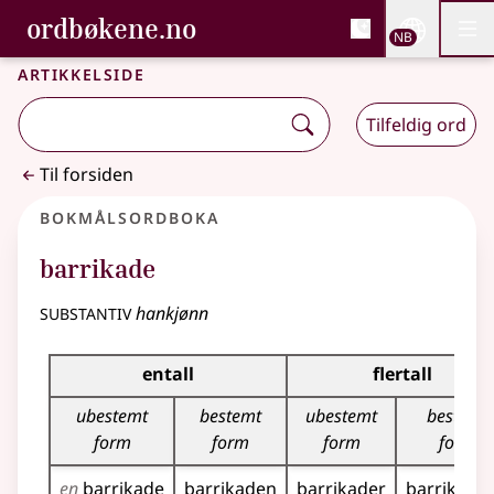
, Bokmålsordboka og N
ordbøkene.no
Nettsi
NB
Men
Gå til hovedinnhold
Tilgjengelighet
Bokmålsordboka og Nynorskordboka
Artikkelside
Tilfeldig ord
Til forsiden
Bokmålsordboka
barrikade
substantiv
hankjønn
Bøyingstabell for dette substantivet
entall
flertall
ubestemt
bestemt
ubestemt
bestemt
form
form
form
form
en
barrikade
barrikaden
barrikader
barrikade