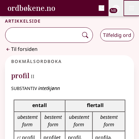
, Bokmålsordboka og N
ordbøkene.no
Nettsi
NB
Men
Gå til hovedinnhold
Tilgjengelighet
Bokmålsordboka og Nynorskordboka
Artikkelside
Tilfeldig ord
Til forsiden
Bokmålsordboka
2
profil
II
substantiv
intetkjønn
Bøyingstabell for dette substantivet
entall
flertall
ubestemt
bestemt
ubestemt
bestemt
form
form
form
form
et
profil
profilet
profil
profila