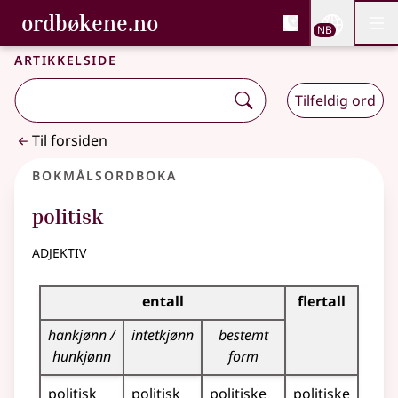
, Bokmålsordboka og N
ordbøkene.no
Nettsi
NB
Men
Gå til hovedinnhold
Tilgjengelighet
Bokmålsordboka og Nynorskordboka
Artikkelside
Tilfeldig ord
Til forsiden
Bokmålsordboka
politisk
adjektiv
Bøyingstabell for dette adjektivet
entall
flertall
hankjønn /
intetkjønn
bestemt
hunkjønn
form
politisk
politisk
politiske
politiske