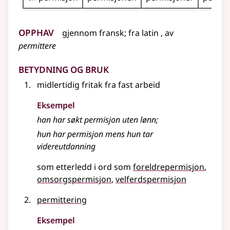
Opphav
gjennom
fransk
;
fra
latin
, av
permittere
Betydning og bruk
midlertidig fritak fra fast arbeid
Eksempel
han har søkt permisjon uten lønn
;
hun har permisjon mens hun tar
videreutdanning
som etterledd i ord som
foreldrepermisjon
omsorgspermisjon
velferdspermisjon
permittering
Eksempel