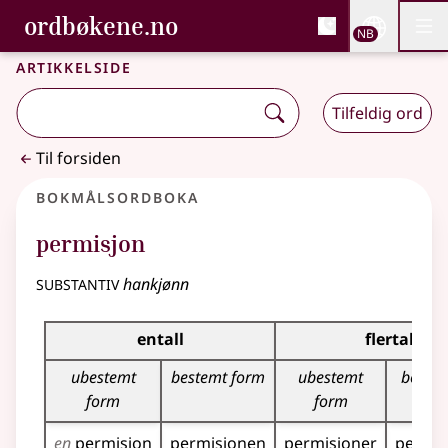
, Bokmålsordboka og N
ordbøkene.no
Nettsi
NB
Men
Gå til hovedinnhold
Tilgjengelighet
Bokmålsordboka og Nynorskordboka
Artikkelside
Tilfeldig ord
Til forsiden
Bokmålsordboka
permisjon
substantiv
hankjønn
Bøyingstabell for dette substantivet
entall
flertall
ubestemt
bestemt form
ubestemt
bestem
form
form
en
permisjon
permisjonen
permisjoner
permis