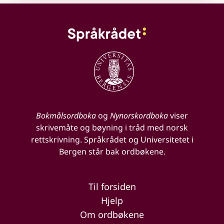
Bokmålsordboka
og
Nynorskordboka
viser
skrivemåte og bøyning i tråd med norsk
rettskrivning. Språkrådet og Universitetet i
Bergen står bak ordbøkene.
Til forsiden
Hjelp
Om ordbøkene