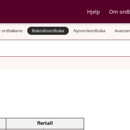
ka og Nynorskordboka
Hjelp
Om ord
 ordbøkene
Bokmålsordboka
Nynorskordboka
Avanser
flertall