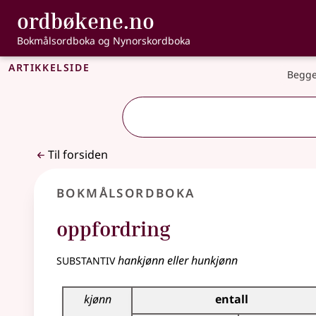
, Bokmålsordbo
ordbøkene.no
Gå til hovedinnhold
Tilgjengelighet
Bokmålsordboka og Nynorskordboka
Artikkelside
Begge
Til forsiden
Bokmålsordboka
oppfordring
substantiv
hankjønn eller hunkjønn
Bøyingstabell for dette substantivet
kjønn
entall