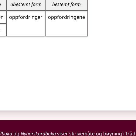
m
ubestemt form
bestemt form
en
oppfordringer
oppfordringene
a
dboka
og
Nynorskordboka
viser skrivemåte og bøyning i tråd