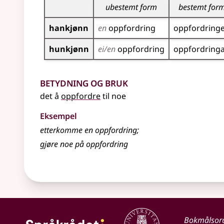
ubestemt form
bestemt for
hankjønn
en
oppfordring
oppfordring
hunkjønn
ei/en
oppfordring
oppfordring
Betydning og bruk
det å
oppfordre
til noe
Eksempel
etterkomme en
oppfordring
;
gjøre noe på
oppfordring
Bokmålsor