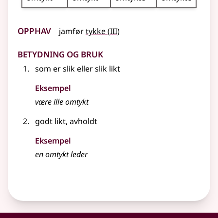
Opphav
3
jamfør
tykke
(
III)
Betydning og bruk
som er slik
eller
slik likt
Eksempel
være ille
omtykt
godt likt, avholdt
Eksempel
en
omtykt
leder