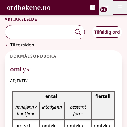
, Bokmålsordboka og N
ordbøkene.no
Nettsi
NB
Men
Gå til hovedinnhold
Tilgjengelighet
Bokmålsordboka og Nynorskordboka
Artikkelside
Tilfeldig ord
Til forsiden
Bokmålsordboka
omtykt
adjektiv
Bøyingstabell for dette adjektivet
entall
flertall
hankjønn /
intetkjønn
bestemt
hunkjønn
form
omtykt
omtykt
omtykte
omtykte