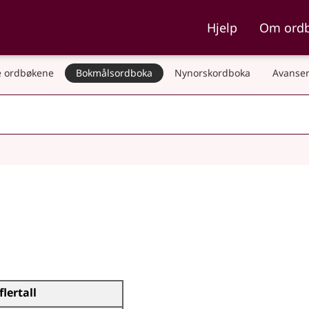
ka og Nynorskordboka
Hjelp
Om ord
 ordbøkene
Bokmålsordboka
Nynorskordboka
Avanser
flertall