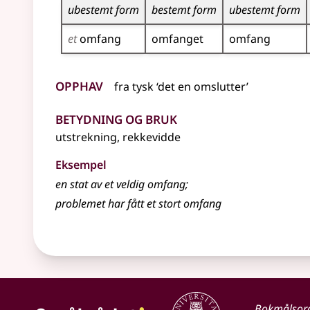
ubestemt form
bestemt form
ubestemt form
et
omfang
omfanget
omfang
Opphav
fra
tysk
‘det en omslutter’
Betydning og bruk
utstrekning, rekkevidde
Eksempel
en stat av et veldig
omfang
;
problemet har fått et stort
omfang
Bokmålsor