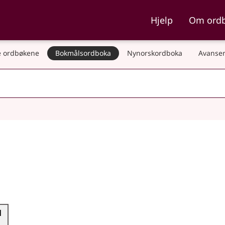
ka og Nynorskordboka
Hjelp
Om ord
 ordbøkene
Bokmålsordboka
Nynorskordboka
Avanser
l