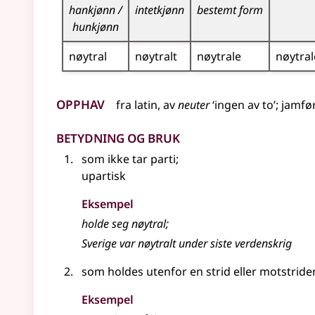
hankjønn /
intetkjønn
bestemt form
hunkjønn
nøytral
nøytralt
nøytrale
nøytral
Opphav
fra
latin
, av
neuter
‘ingen av to’
;
jamfø
Betydning og bruk
som ikke tar parti
;
upartisk
Eksempel
holde seg
nøytral
;
Sverige var
nøytralt
under siste verdenskrig
som holdes utenfor en strid
eller
motstriden
Eksempel