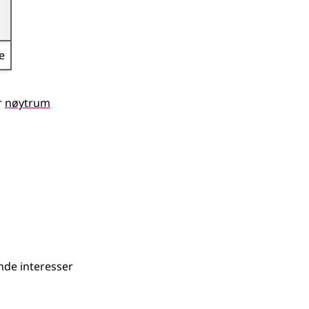
e
r
nøytrum
de interesser