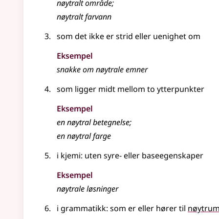
nøytralt
område
;
nøytralt
farvann
som det ikke er strid
eller
uenighet om
Eksempel
snakke om
nøytrale
emner
som ligger midt mellom to ytterpunkter
Eksempel
en
nøytral
betegnelse
;
en
nøytral
farge
i kjemi
: uten syre-
eller
baseegenskaper
Eksempel
nøytrale
løsninger
i grammatikk
: som er
eller
hører til
nøytru