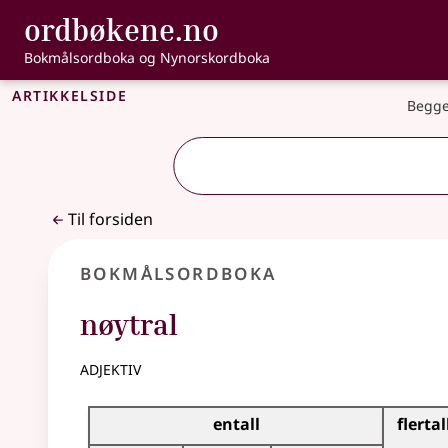
, Bokmålsordbo
ordbøkene.no
Gå til hovedinnhold
Tilgjengelighet
Bokmålsordboka og Nynorskordboka
Artikkelside
Begge
Til forsiden
Bokmålsordboka
nøytral
adjektiv
Bøyingstabell for dette adjektivet
entall
flertal