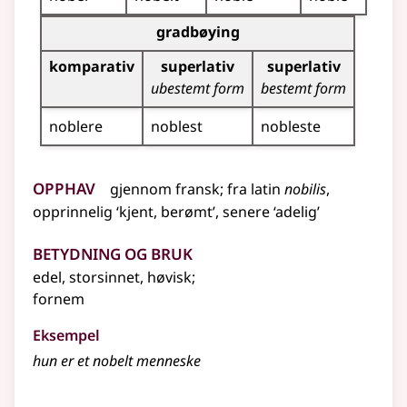
Bøyingstabell for dette adjektivet (gradbøying)
gradbøying
komparativ
superlativ
superlativ
ubestemt form
bestemt form
noblere
noblest
nobleste
Opphav
gjennom
fransk
;
fra
latin
nobilis
,
opprinnelig ‘kjent, berømt’, senere ‘adelig’
Betydning og bruk
edel, storsinnet, høvisk
;
fornem
Eksempel
hun er et
nobelt
menneske