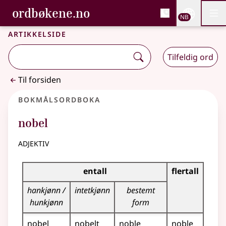
, Bokmålsordboka og N
ordbøkene.no
Nettsi
NB
Men
Gå til hovedinnhold
Tilgjengelighet
Bokmålsordboka og Nynorskordboka
Artikkelside
Tilfeldig ord
Til forsiden
Bokmålsordboka
nobel
adjektiv
Bøyingstabell for dette adjektivet
entall
flertall
hankjønn /
intetkjønn
bestemt
hunkjønn
form
nobel
nobelt
noble
noble