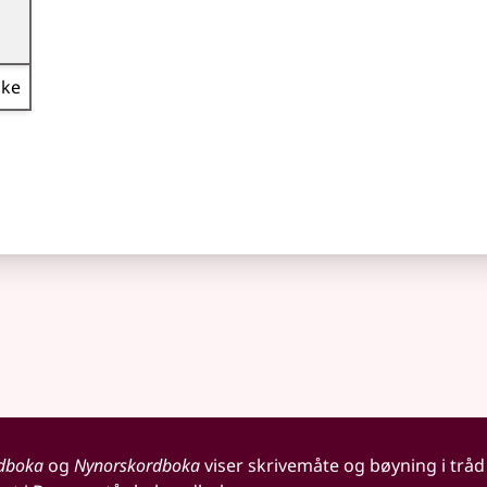
ske
dboka
og
Nynorskordboka
viser skrivemåte og bøyning i tråd