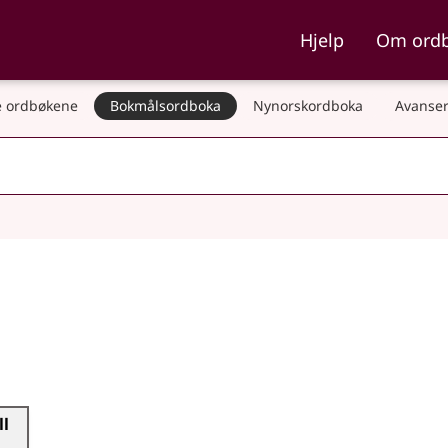
ka og Nynorskordboka
Hjelp
Om ord
 ordbøkene
Bokmålsordboka
Nynorskordboka
Avanser
ll