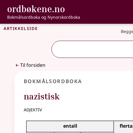
, Bokmålsordbo
ordbøkene.no
Gå til hovedinnhold
Tilgjengelighet
Bokmålsordboka og Nynorskordboka
Artikkelside
Begge
Til forsiden
Bokmålsordboka
nazistisk
adjektiv
Bøyingstabell for dette adjektivet
entall
flerta