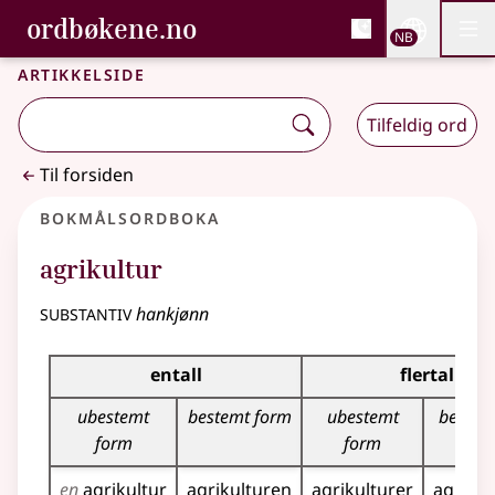
, Bokmålsordboka og N
ordbøkene.no
Nettsi
NB
Men
Gå til hovedinnhold
Tilgjengelighet
Bokmålsordboka og Nynorskordboka
Artikkelside
Tilfeldig ord
Til forsiden
Bokmålsordboka
agrikultur
substantiv
hankjønn
Bøyingstabell for dette substantivet
entall
flertall
ubestemt
bestemt form
ubestemt
bestem
form
form
en
agrikultur
agrikulturen
agrikulturer
agrikul