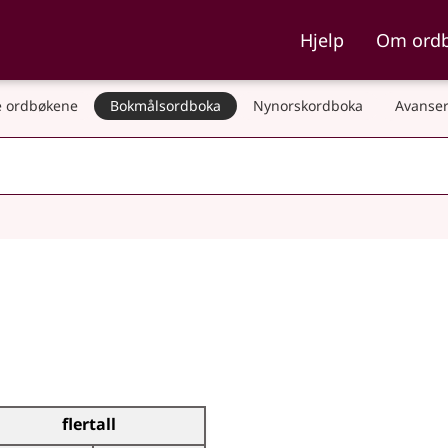
ka og Nynorskordboka
Hjelp
Om ord
 ordbøkene
Bokmålsordboka
Nynorskordboka
Avanser
flertall