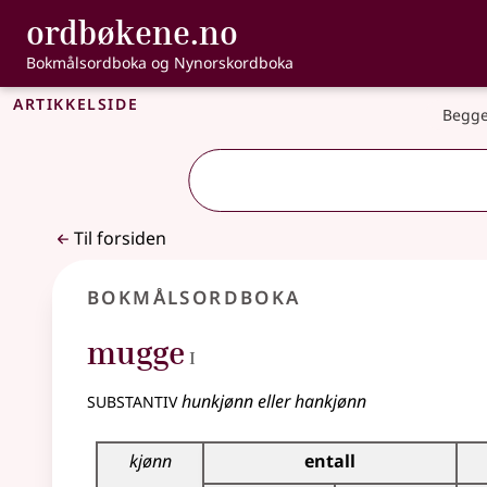
, Bokmålsordbo
ordbøkene.no
Gå til hovedinnhold
Tilgjengelighet
Bokmålsordboka og Nynorskordboka
Artikkelside
Begge
Til forsiden
Bokmålsordboka
1
mugge
I
substantiv
hunkjønn eller hankjønn
Bøyingstabell for dette substantivet
kjønn
entall