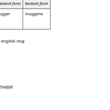
estemt form
bestemt form
ugger
muggene
g
engelsk
mug
emugge