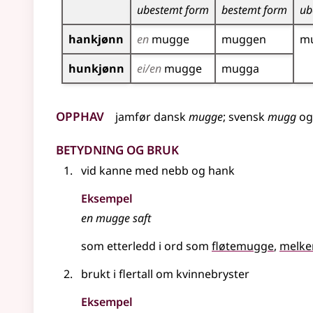
ubestemt form
bestemt form
ub
hankjønn
en
mugge
muggen
m
hunkjønn
ei/en
mugge
mugga
Opphav
jamfør
dansk
mugge
;
svensk
mugg
o
Betydning og bruk
vid kanne med nebb og hank
Eksempel
en
mugge
saft
som etterledd i ord som
fløtemugge
melk
brukt i
flertall
om kvinnebryster
Eksempel