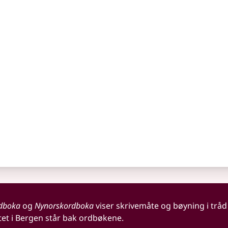
dboka
og
Nynorskordboka
viser skrivemåte og bøyning i tråd
tet i Bergen står bak ordbøkene.