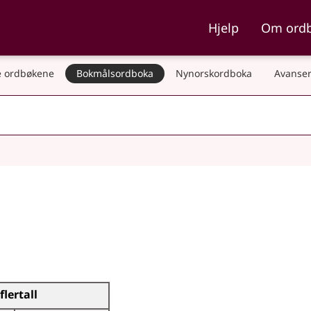
ka og Nynorskordboka
Hjelp
Om ord
 ordbøkene
Bokmålsordboka
Nynorskordboka
Avanser
flertall