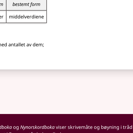
rm
bestemt form
er
middel­verdiene
med antallet av dem
;
dboka
og
Nynorskordboka
viser skrivemåte og bøyning i tråd