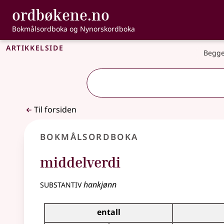
, Bokmålsordbo
ordbøkene.no
Gå til hovedinnhold
Tilgjengelighet
Bokmålsordboka og Nynorskordboka
Artikkelside
Begge
Til forsiden
Bokmålsordboka
middelverdi
substantiv
hankjønn
Bøyingstabell for dette substantivet
entall