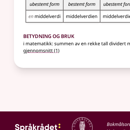
ubestemt form
bestemt form
ubestemt fo
en
middel­verdi
middel­verdien
middel­verdi
Betydning og bruk
i matematikk: summen av en rekke tall dividert 
gjennomsnitt
(1)
Bokmålsor