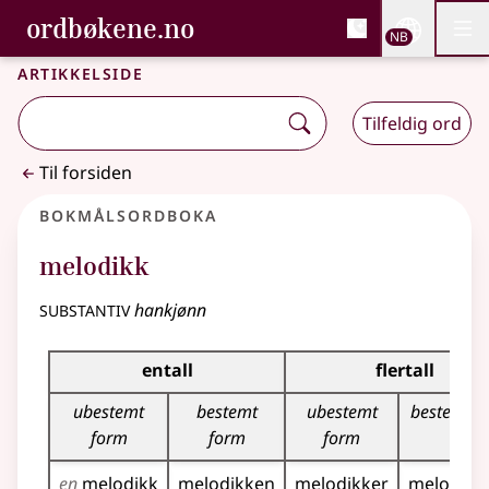
, Bokmålsordboka og N
ordbøkene.no
Nettsi
NB
Men
Gå til hovedinnhold
Tilgjengelighet
Bokmålsordboka og Nynorskordboka
Artikkelside
Tilfeldig ord
Til forsiden
Bokmålsordboka
melodikk
substantiv
hankjønn
Bøyingstabell for dette substantivet
entall
flertall
ubestemt
bestemt
ubestemt
bestemt f
form
form
form
en
melodikk
melodikken
melodikker
melodikk