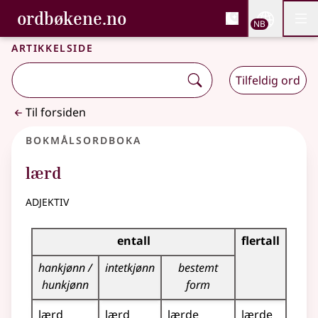
, Bokmålsordboka og N
ordbøkene.no
Nettsi
NB
Men
Gå til hovedinnhold
Tilgjengelighet
Bokmålsordboka og Nynorskordboka
Artikkelside
Tilfeldig ord
Til forsiden
Bokmålsordboka
lærd
adjektiv
Bøyingstabell for dette adjektivet
entall
flertall
hankjønn /
intetkjønn
bestemt
hunkjønn
form
lærd
lærd
lærde
lærde