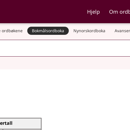
ka og Nynorskordboka
Hjelp
Om ord
 ordbøkene
Bokmålsordboka
Nynorskordboka
Avanser
lertall