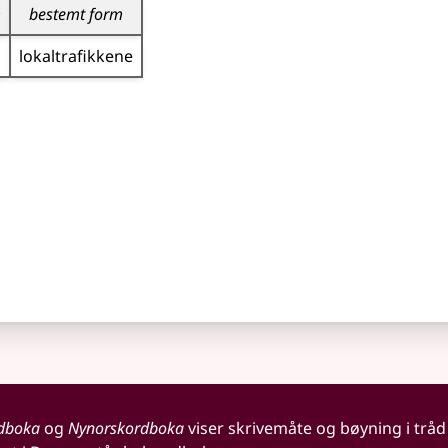
m
bestemt form
lokal­trafikkene
dboka
og
Nynorskordboka
viser skrivemåte og bøyning i tråd