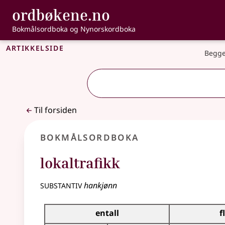
, Bokmålsordbo
ordbøkene.no
Gå til hovedinnhold
Tilgjengelighet
Bokmålsordboka og Nynorskordboka
Artikkelside
Begge
Til forsiden
Bokmålsordboka
lokaltrafikk
substantiv
hankjønn
Bøyingstabell for dette substantivet
entall
f