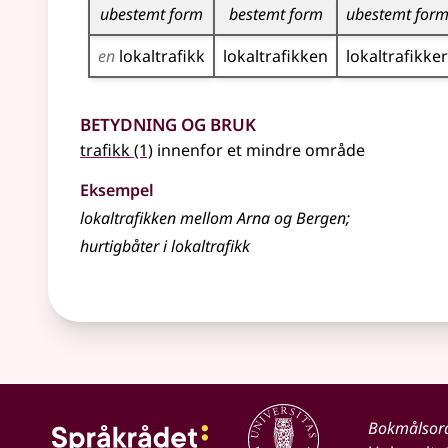
ubestemt form
bestemt form
ubestemt for
en
lokal­trafikk
lokal­trafikken
lokal­trafikker
Betydning og bruk
trafikk
(1)
innenfor et mindre område
Eksempel
lokaltrafikken mellom Arna og Bergen
;
hurtigbåter i lokaltrafikk
Bokmålsor