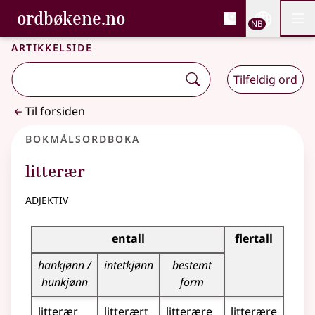
, Bokmålsordboka og N
ordbøkene.no
Nettsi
NB
Men
Gå til hovedinnhold
Tilgjengelighet
Bokmålsordboka og Nynorskordboka
Artikkelside
Tilfeldig ord
Til forsiden
Bokmålsordboka
litterær
adjektiv
Bøyingstabell for dette adjektivet
entall
flertall
hankjønn /
intetkjønn
bestemt
hunkjønn
form
litterær
litterært
litterære
litterære