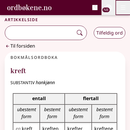
, Bokmålsordboka og N
ordbøkene.no
Nettsi
NB
Men
Gå til hovedinnhold
Tilgjengelighet
Bokmålsordboka og Nynorskordboka
Artikkelside
Tilfeldig ord
Til forsiden
Bokmålsordboka
kreft
substantiv
hankjønn
Bøyingstabell for dette substantivet
entall
flertall
ubestemt
bestemt
ubestemt
bestemt
form
form
form
form
en
kreft
kreften
krefter
kreftene