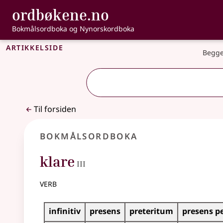
, Bokmålsordbo
ordbøkene.no
Gå til hovedinnhold
Tilgjengelighet
Bokmålsordboka og Nynorskordboka
Artikkelside
Begge
Til forsiden
Bokmålsordboka
3
klare
III
verb
Bøyingstabell for dette verbet
infinitiv
presens
preteritum
presens p