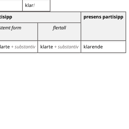
klar
!
)
isipp
presens partisipp
stemt form
flertall
larte
+ substantiv
klarte
+ substantiv
klarende