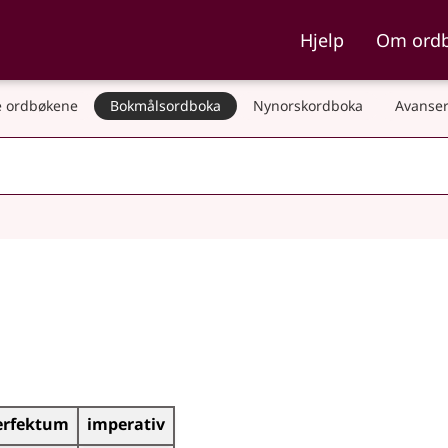
ka og Nynorskordboka
Hjelp
Om ord
 ordbøkene
Bokmålsordboka
Nynorskordboka
Avanser
erfektum
imperativ