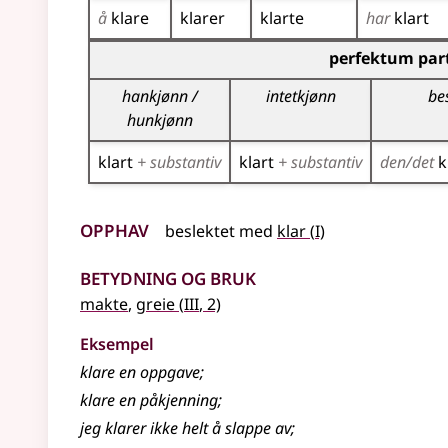
å
klare
klarer
klarte
har
klart
Bøyingstabell for dette verbet (partisippformer
perfektum part
hankjønn /
intetkjønn
be
hunkjønn
klart
+ substantiv
klart
+ substantiv
den/det
k
Opphav
1
beslektet med
klar
(
I)
Betydning og bruk
3
makte
,
greie
(
III
, 2)
Eksempel
klare
en oppgave
;
klare
en påkjenning
;
jeg klarer ikke helt å slappe av
;