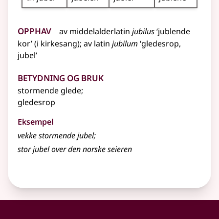
Opphav
av
middelalderlatin
jubilus
‘jublende
kor’ (i kirkesang)
;
av
latin
jubilum
‘gledesrop,
jubel’
Betydning og bruk
stormende glede
;
gledesrop
Eksempel
vekke stormende
jubel
;
stor
jubel
over den norske seieren