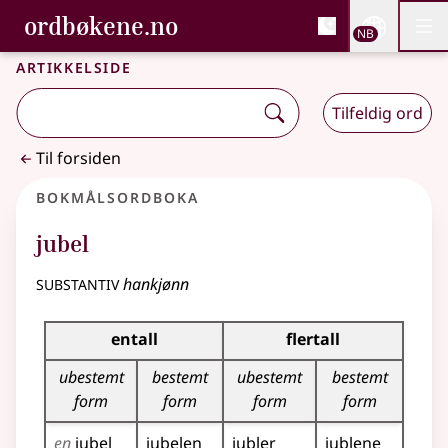
, Bokmålsordboka og N
ordbøkene.no
Nettsi
NB
Men
Gå til hovedinnhold
Tilgjengelighet
Bokmålsordboka og Nynorskordboka
Artikkelside
Tilfeldig ord
Til forsiden
Bokmålsordboka
jubel
substantiv
hankjønn
Bøyingstabell for dette substantivet
entall
flertall
ubestemt
bestemt
ubestemt
bestemt
form
form
form
form
en
jubel
jubelen
jubler
jublene