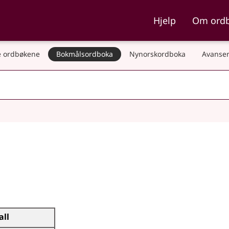
ka og Nynorskordboka
Hjelp
Om ord
 ordbøkene
Bokmålsordboka
Nynorskordboka
Avanser
all