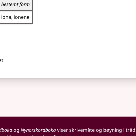
bestemt form
iona
ionene
et
dboka
og
Nynorskordboka
viser skrivemåte og bøyning i tråd