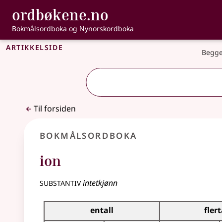
, Bokmålsordbo
ordbøkene.no
Gå til hovedinnhold
Tilgjengelighet
Bokmålsordboka og Nynorskordboka
Artikkelside
Begge
Til forsiden
Bokmålsordboka
ion
substantiv
intetkjønn
Bøyingstabell for dette substantivet
entall
flert