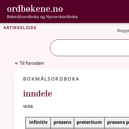
, Bokmålsordbo
ordbøkene.no
Gå til hovedinnhold
Tilgjengelighet
Bokmålsordboka og Nynorskordboka
Artikkelside
Begge
Til forsiden
Bokmålsordboka
inndele
verb
Bøyingstabell for dette verbet
infinitiv
presens
preteritum
presens 