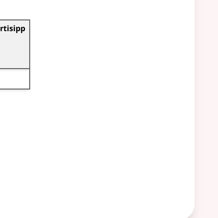
rtisipp