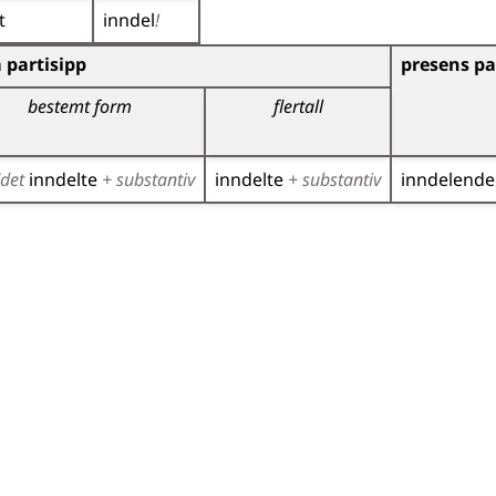
t
inndel
!
)
 partisipp
presens pa
bestemt form
flertall
/det
inndelte
+ substantiv
inndelte
+ substantiv
inndelende