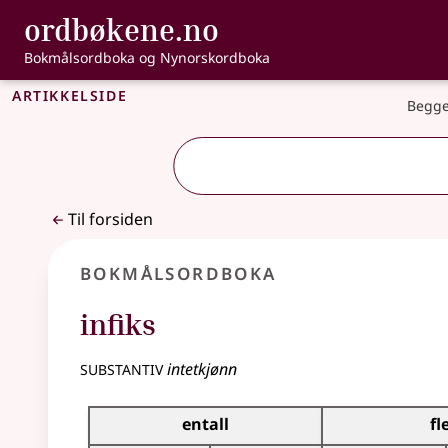
, Bokmålsordbo
ordbøkene.no
Gå til hovedinnhold
Tilgjengelighet
Bokmålsordboka og Nynorskordboka
Artikkelside
Begge
Til forsiden
Bokmålsordboka
infiks
substantiv
intetkjønn
Bøyingstabell for dette substantivet
entall
fl