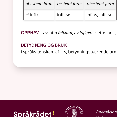
ubestemt form
bestemt form
ubestemt form
et
infiks
infikset
infiks
infikser
Opphav
av
latin
infixum
, av
infigere
‘sette inn i’
Betydning og bruk
i språkvitenskap:
affiks
, betydningsbærende ordd
Bokmålsor