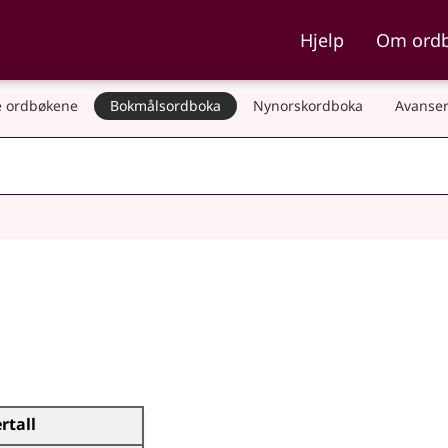
ka og Nynorskordboka
Hjelp
Om ord
 ordbøkene
Bokmålsordboka
Nynorskordboka
Avanser
ertall