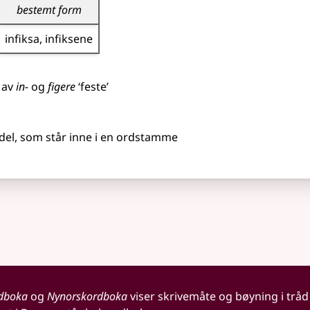
bestemt form
infiksa
infiksene
, av
in-
og
figere
‘feste’
el, som står inne i en ordstamme
dboka
og
Nynorskordboka
viser skrivemåte og bøyning i tråd