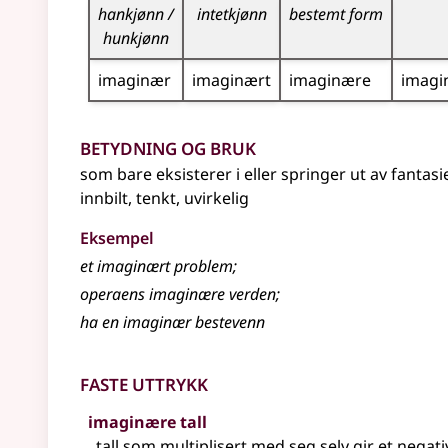
hankjønn /
intetkjønn
bestemt form
hunkjønn
imaginær
imaginært
imaginære
imagi
Betydning og bruk
som bare eksisterer i eller springer ut av fantasi
innbilt, tenkt, uvirkelig
Eksempel
et imaginært problem
;
operaens imaginære verden
;
ha en imaginær bestevenn
Faste uttrykk
imaginære tall
tall som multiplisert med seg selv gir et negat