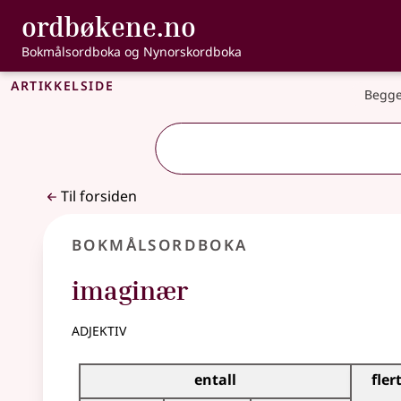
, Bokmålsordbo
ordbøkene.no
Gå til hovedinnhold
Tilgjengelighet
Bokmålsordboka og Nynorskordboka
Artikkelside
Begge
Til forsiden
Bokmålsordboka
imaginær
adjektiv
Bøyingstabell for dette adjektivet
entall
fler