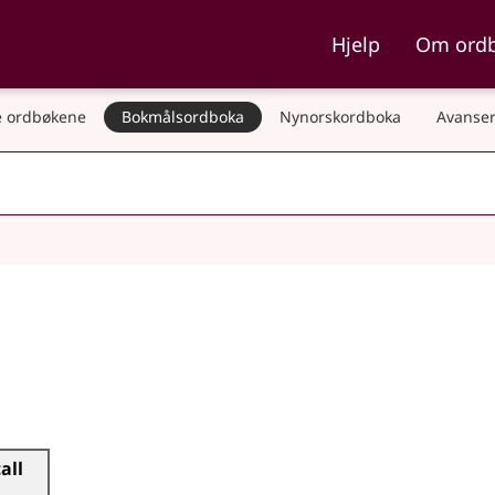
ka og Nynorskordboka
Hjelp
Om ord
 ordbøkene
Bokmålsordboka
Nynorskordboka
Avanser
tall