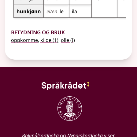
hunkjønn
ei/en
ile
ila
Betydning og bruk
1
oppkomme
,
kilde
(1)
,
olle
(
I)
Bokmålsordboka
og
Nynorskordboka
viser