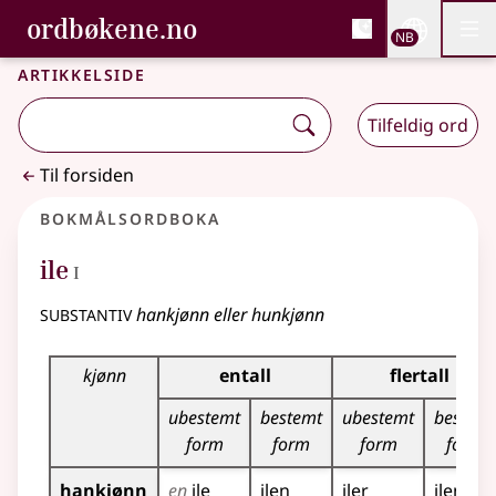
, Bokmålsordboka og N
ordbøkene.no
Nettsi
NB
Men
Gå til hovedinnhold
Tilgjengelighet
Bokmålsordboka og Nynorskordboka
Artikkelside
Tilfeldig ord
Til forsiden
Bokmålsordboka
1
ile
I
substantiv
hankjønn eller hunkjønn
Bøyingstabell for dette substantivet
kjønn
entall
flertall
ubestemt
bestemt
ubestemt
bestemt
form
form
form
form
hankjønn
en
ile
ilen
iler
ilene