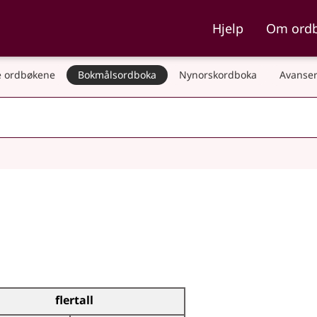
ka og Nynorskordboka
Hjelp
Om ord
 ordbøkene
Bokmålsordboka
Nynorskordboka
Avanser
flertall