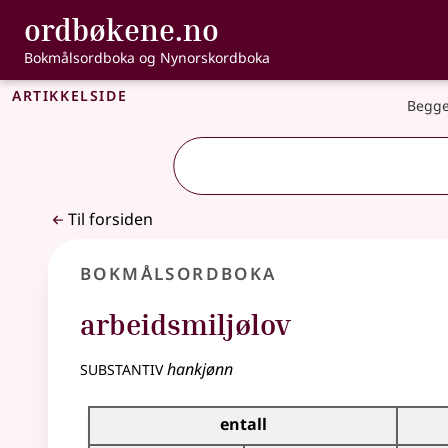
, Bokmålsordbo
ordbøkene.no
Gå til hovedinnhold
Tilgjengelighet
Bokmålsordboka og Nynorskordboka
Artikkelside
Begge
Til forsiden
Bokmålsordboka
arbeidsmiljølov
substantiv
hankjønn
Bøyingstabell for dette substantivet
entall