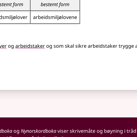
stemt form
bestemt form
dsmiljø­lover
arbeidsmiljø­lovene
ver
og
arbeidstaker
og som skal sikre arbeidstaker trygge a
dboka
og
Nynorskordboka
viser skrivemåte og bøyning i tråd