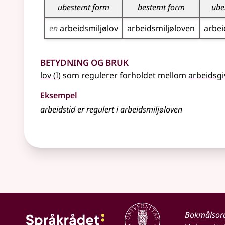
ubestemt form
bestemt form
ube
en
arbeidsmiljø­lov
arbeidsmiljø­loven
arbei
Betydning og bruk
1
lov
(
I)
som regulerer forholdet mellom
arbeidsgi
Eksempel
arbeidstid er regulert i arbeidsmiljøloven
Bokmålsor