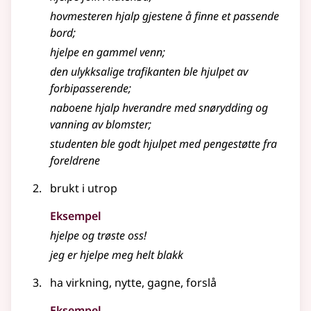
hovmesteren hjalp gjestene å finne et passende
bord
;
hjelpe
en gammel venn
;
den ulykksalige trafikanten ble hjulpet av
forbipasserende
;
naboene hjalp hverandre med snørydding og
vanning av blomster
;
studenten ble godt hjulpet med pengestøtte fra
foreldrene
brukt i utrop
Eksempel
hjelpe
og trøste oss!
jeg er
hjelpe
meg helt blakk
ha virkning, nytte, gagne, forslå
Eksempel