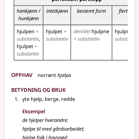
hankjønn /
intetkjønn
bestemt form
flertall
hunkjønn
hjulpen
+
hjulpet
+
den/det
hjulpne
hjulpne
+
substantiv
substantiv
+ substantiv
substantiv
hjulpet
+
substantiv
Opphav
norrønt
hjalpa
Betydning og bruk
yte hjelp, berge, redde
Eksempel
de
hjelper
hverandre
;
hjelpe
til med gårdsarbeidet
;
hjelpe
folk i havsnød
;