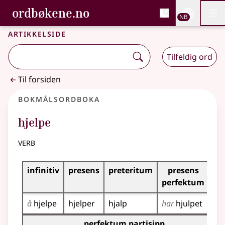
, Bokmålsordboka og N
ordbøkene.no
Nettsi
NB
Men
Gå til hovedinnhold
Tilgjengelighet
Bokmålsordboka og Nynorskordboka
Artikkelside
Tilfeldig ord
Til forsiden
Bokmålsordboka
hjelpe
verb
Bøyingstabell for dette verbet
infinitiv
presens
preteritum
presens
im
perfektum
å
hjelpe
hjelper
hjalp
har
hjulpet
hje
Bøyingstabell for dette verbet (partisippformer)
perfektum partisipp