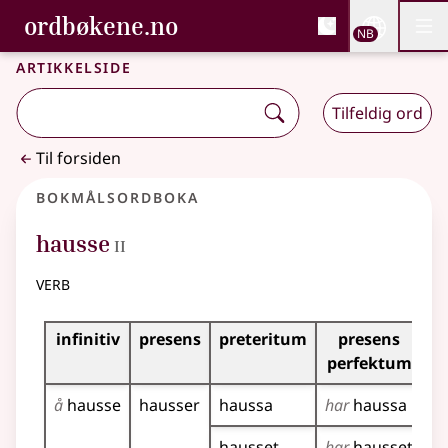
, Bokmålsordboka og N
ordbøkene.no
Nettsi
NB
Men
Gå til hovedinnhold
Tilgjengelighet
Bokmålsordboka og Nynorskordboka
Artikkelside
Tilfeldig ord
Til forsiden
Bokmålsordboka
2
hausse
II
verb
Bøyingstabell for dette verbet
infinitiv
presens
preteritum
presens
i
perfektum
å
hausse
hausser
haussa
har
haussa
h
hausset
har
hausset