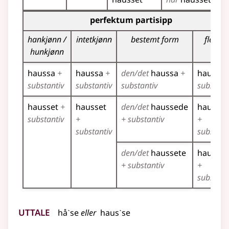
Bøyingstabell for dette verbet (partisippformer)
perfektum partisipp
hankjønn /
intetkjønn
bestemt form
flertall
hunkjønn
haussa
+
haussa
+
den/det
haussa
+
haussa
substantiv
substantiv
substantiv
substant
hausset
+
hausset
den/det
haussede
hausse
substantiv
+
+ substantiv
+
substantiv
substant
den/det
haussete
hausset
+ substantiv
+
substant
Uttale
håˋse
eller
hausˋse