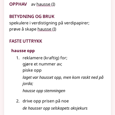
Opphav
1
av
hausse
(
I)
Betydning og bruk
spekulere i verdistigning på verdipapirer
;
1
prøve å skape
hausse
(
I)
Faste uttrykk
hausse opp
reklamere (kraftig) for
;
gjøre et nummer av
;
piske opp
laget var
hausset
opp, men kom raskt ned på
jorda
;
hausse opp stemningen
drive opp prisen på noe
de hausser opp selskapets aksjekurs