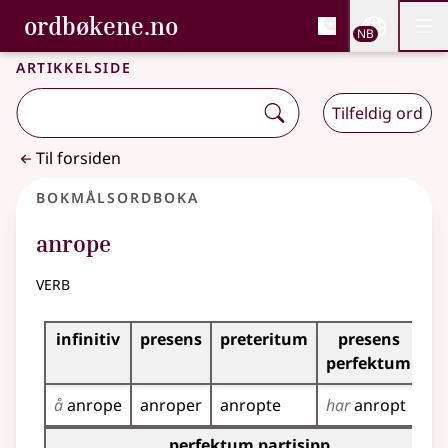
, Bokmålsordboka og N
ordbøkene.no
Nettsi
NB
Men
Gå til hovedinnhold
Tilgjengelighet
Bokmålsordboka og Nynorskordboka
Artikkelside
Tilfeldig ord
Til forsiden
Bokmålsordboka
anrope
verb
Bøyingstabell for dette verbet
infinitiv
presens
preteritum
presens
im
perfektum
å
anrope
anroper
anropte
har
anropt
an
Bøyingstabell for dette verbet (partisippformer)
perfektum partisipp