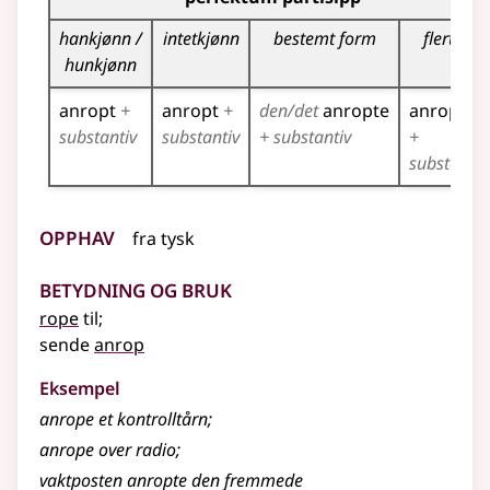
hankjønn /
intetkjønn
bestemt form
flertall
hunkjønn
anropt
+
anropt
+
den/det
anropte
anropte
substantiv
substantiv
+ substantiv
+
substantiv
Opphav
fra
tysk
Betydning og bruk
rope
til
;
sende
anrop
Eksempel
anrope
et kontrolltårn
;
anrope
over radio
;
vaktposten anropte den fremmede