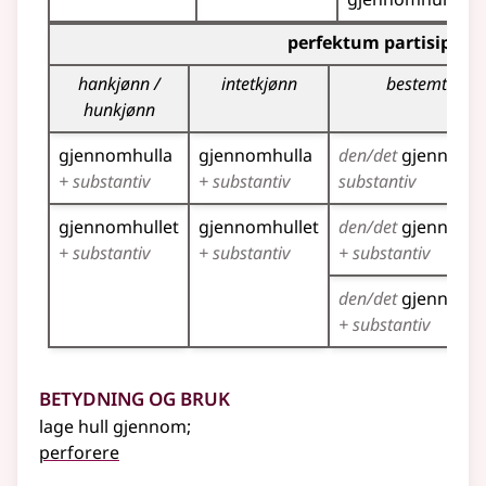
Bøyingstabell for dette verbet (partisippformer)
perfektum partisipp
hankjønn /
intetkjønn
bestemt for
hunkjønn
gjennomhulla
gjennomhulla
den/det
gjennomh
+ substantiv
+ substantiv
substantiv
gjennomhullet
gjennomhullet
den/det
gjennomh
+ substantiv
+ substantiv
+ substantiv
den/det
gjennomhu
+ substantiv
Betydning og bruk
lage hull gjennom
;
perforere