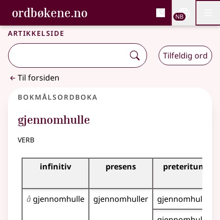
, Bokmålsordboka og N
ordbøkene.no
Nettsi
NB
Men
Gå til hovedinnhold
Tilgjengelighet
Bokmålsordboka og Nynorskordboka
Artikkelside
Tilfeldig ord
Til forsiden
Bokmålsordboka
gjennomhulle
verb
Bøyingstabell for dette verbet
infinitiv
presens
preteritum
å
gjennomhulle
gjennomhuller
gjennomhulla
gjennomhullet