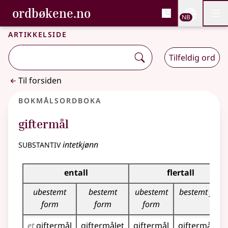
, Bokmålsordboka og N
ordbøkene.no
Nettsi
NB
Men
Gå til hovedinnhold
Tilgjengelighet
Bokmålsordboka og Nynorskordboka
Artikkelside
Tilfeldig ord
Til forsiden
Bokmålsordboka
giftermål
substantiv
intetkjønn
Bøyingstabell for dette substantivet
entall
flertall
ubestemt
bestemt
ubestemt
bestemt form
form
form
form
et
giftermål
giftermålet
giftermål
giftermåla