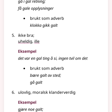
gå i
gal
retning
;
få
gale
opplysninger
brukt som
adverb
klokka gikk
galt
ikke bra
;
uheldig
,
ille
Eksempel
det var en gal ting å si, ingen tvil om det
brukt som
adverb
bære
galt
av sted
;
gå
galt
ulovlig, moralsk klanderverdig
Eksempel
gjøre noe
galt
;