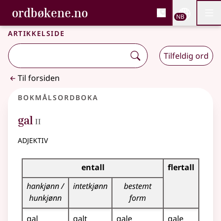
, Bokmålsordboka og N
ordbøkene.no
Nettsi
NB
Men
Gå til hovedinnhold
Tilgjengelighet
Bokmålsordboka og Nynorskordboka
Artikkelside
Tilfeldig ord
Til forsiden
Bokmålsordboka
2
gal
II
adjektiv
Bøyingstabell for dette adjektivet
entall
flertall
hankjønn /
intetkjønn
bestemt
hunkjønn
form
gal
galt
gale
gale