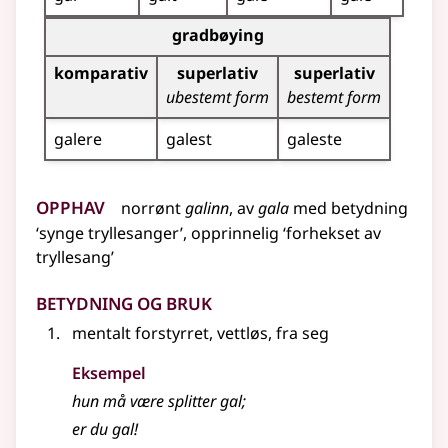
Bøyingstabell for dette adjektivet (gradbøying)
gradbøying
komparativ
superlativ
superlativ
ubestemt form
bestemt form
galere
galest
galeste
Opphav
norrønt
galinn
, av
gala
med
betydning
‘synge tryllesanger’, opprinnelig ‘forhekset av
tryllesang’
Betydning og bruk
mentalt forstyrret, vettløs, fra seg
Eksempel
hun må være splitter gal
;
er du
gal
!